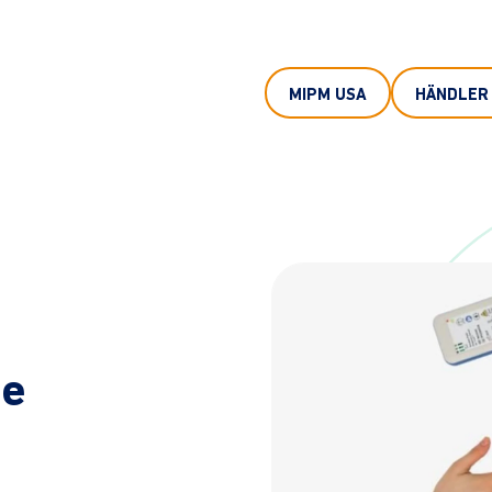
MIPM USA
HÄNDLER
ie