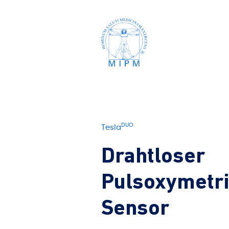
DUO
Tesla
Drahtloser
Pulsoxymetr
Sensor