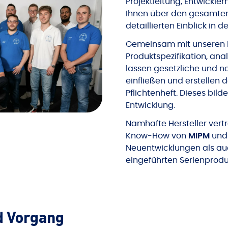
Projektleitung, Entwickle
Ihnen über den gesamten
detaillierten Einblick in d
Gemeinsam mit unseren K
Produktspezifikation, an
lassen gesetzliche und 
einfließen und erstellen d
Pflichtenheft. Dieses bild
Entwicklung.
Namhafte Hersteller vert
Know-How von
MIPM
und
Neuentwicklungen als au
eingeführten Serienprodu
d Vorgang