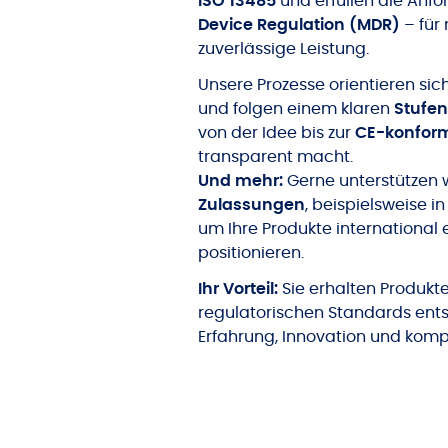
ISO 13485
und erfüllen die Anf
Device Regulation (MDR)
– für
zuverlässige Leistung.
Unsere Prozesse orientieren si
und folgen einem klaren
Stufe
von der Idee bis zur
CE-konfor
transparent macht.
Und mehr:
Gerne unterstützen w
Zulassungen
, beispielsweise i
um Ihre Produkte international e
positionieren.
Ihr Vorteil:
Sie erhalten Produkte
regulatorischen Standards ents
Erfahrung, Innovation und komp