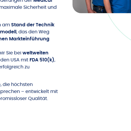
orderungen der
Medical
 maximale Sicherheit und
ch am
Stand der Technik
nmodell
, das den Weg
men Markteinführung
ir Sie bei
weltweiten
n den USA mit
FDA 510(k)
,
rfolgreich zu
, die höchsten
prechen – entwickelt mit
romissloser Qualität.