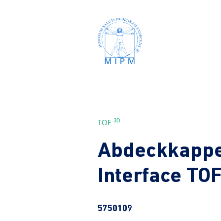
3D
TOF
Abdeckkapp
Interface TO
5750109