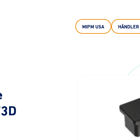
MIPM USA
HÄNDLER
e
F3D