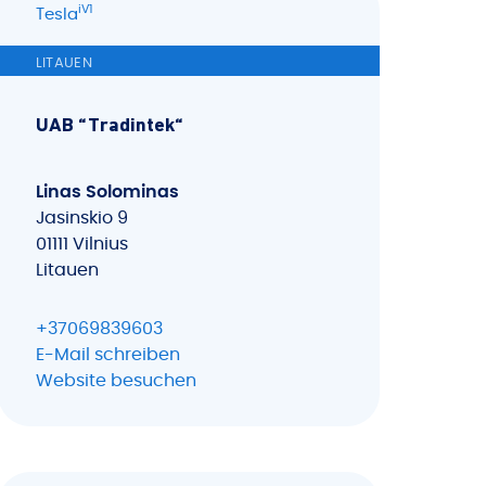
iV1
Tesla
LITAUEN
UAB “Tradintek“
Linas Solominas
Jasinskio 9
01111 Vilnius
Litauen
+37069839603
E-Mail schreiben
Website besuchen