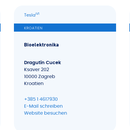
iV1
Tesla
KROATIEN
Bioelektronika
Dragutin Cucek
Ksaver 202
10000 Zagreb
Kroatien
+385 1 4617930
E-Mail schreiben
Website besuchen