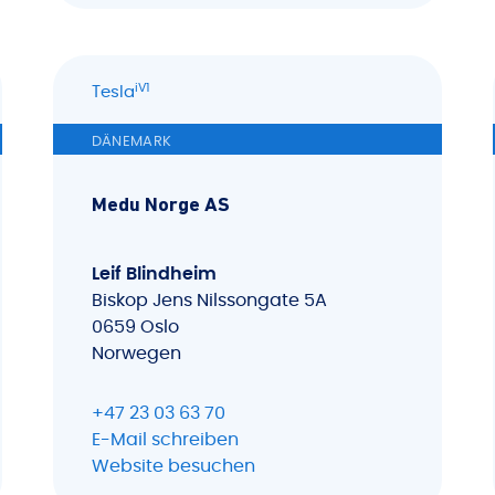
iV1
Tesla
DÄNEMARK
Medu Norge AS
Leif Blindheim
Biskop Jens Nilssongate 5A
0659 Oslo
Norwegen
+47 23 03 63 70
E-Mail schreiben
Website besuchen