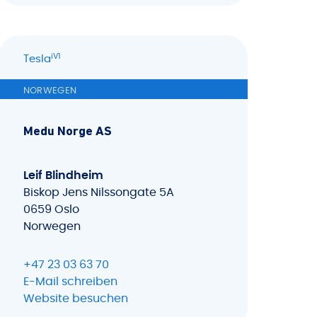
iV1
Tesla
NORWEGEN
Medu Norge AS
Leif Blindheim
Biskop Jens Nilssongate 5A
0659 Oslo
Norwegen
+47 23 03 63 70
E-Mail schreiben
Website besuchen