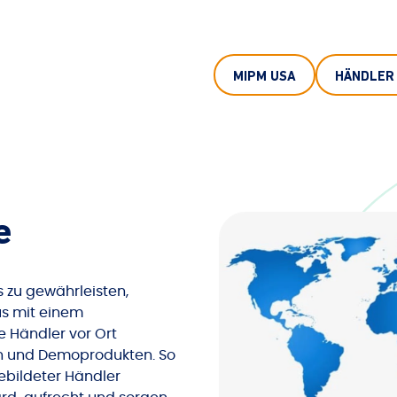
MIPM USA
HÄNDLER
e
s zu gewährleisten,
us mit einem
 Händler vor Ort
en und Demoprodukten. So
ebildeter Händler