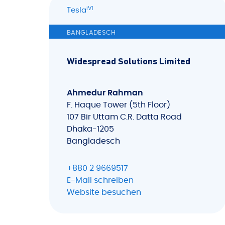
iV1
Tesla
BANGLADESCH
Widespread Solutions Limited
Ahmedur Rahman
F. Haque Tower (5th Floor)
107 Bir Uttam C.R. Datta Road
Dhaka-1205
Bangladesch
+880 2 9669517
E-Mail schreiben
Website besuchen