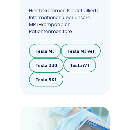
Hier bekommen Sie detaillierte
Informationen über unsere
MRT-kompatiblen
Patientenmonitore.
Tesla M3
Tesla M3 vet
Tesla DUO
Tesla iV1
Tesla SX1